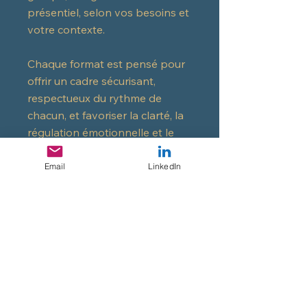
présentiel, selon vos besoins et
votre contexte.
Chaque format est pensé pour
offrir un cadre sécurisant,
respectueux du rythme de
chacun, et favoriser la clarté, la
régulation émotionnelle et le
développement des ressources.
Email
LinkedIn
Découvrir
Offrir une carte
cadeau
Offrez une carte cadeau pour un