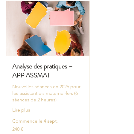
Analyse des pratiques –
APP ASSMAT
Nouvelles séances en 2026 pour
les assistant·e·s maternel·le·s (6
séances de 2 heures)
Lire plus
Commence le 4 sept.
240
240 €
euros