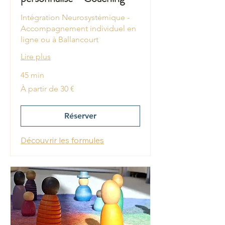
Intégration Neurosystémique -
Accompagnement individuel en
ligne ou à Ballancourt
Lire plus
45 min
À
À partir de 30 €
partir
de
30
euros
Réserver
Découvrir les formules