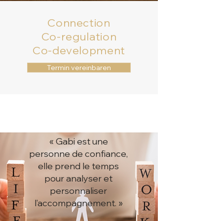
Connection
Co-regulation
Co-development
Termin vereinbaren
« Gabi est une
personne de confiance,
elle prend le temps
pour analyser et
personnaliser
l’accompagnement. »