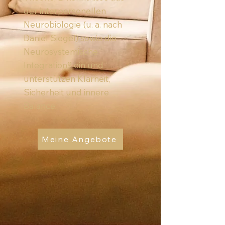
der interpersonellen
Neurobiologie (u. a. nach
Daniel Siegel) sowie die
Neurosystemische
Integration® ein und
unterstützen Klarheit,
Sicherheit und innere
Balance.
Meine Angebote