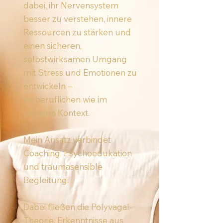
dabei, ihr Nervensystem
besser zu verstehen, innere
Ressourcen zu stärken und
einen sicheren,
selbstwirksamen Umgang
mit Stress und Emotionen zu
entwickeln –
im beruflichen wie im
privaten Kontext.
Mein Ansatz verbindet
Coaching, Psychoedukation
und traumasensible
Begleitung.
Dabei fließen die Polyvagal-
Theorie, Erkenntnisse aus