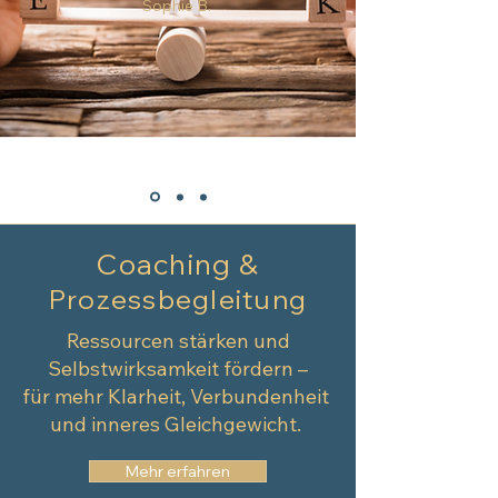
Sophie B.
Coaching &
Prozessbegleitung
Ressourcen stärken und
Selbstwirksamkeit fördern –
für mehr Klarheit, Verbundenheit
und
inneres Gleichgewicht.
Mehr erfahren