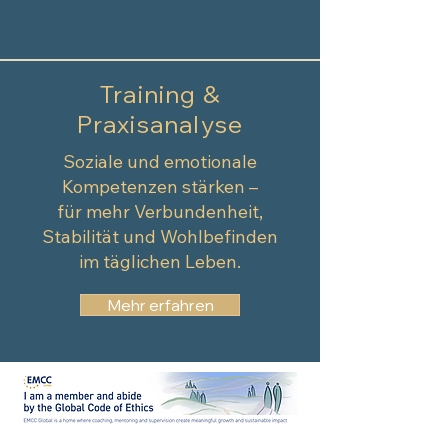
Training &
Praxisanalyse
Soziale und emotionale
Kompetenzen stärken –
für mehr Verbundenheit,
Stabilität und Wohlbefinden
im täglichen Leben.
Mehr erfahren